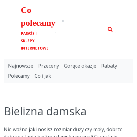
Co
polecamy
.pl
PASAŻE I
SKLEPY
INTERNETOWE
Najnowsze
Przeceny
Gorące okazje
Rabaty
Polecamy
Co i jak
Bielizna damska
Nie ważne jaki nosisz rozmiar duży czy mały, dobrze
dobrana tania bielizna damska pozwoli Ci czuć się