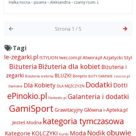
Halka nocna – piżama – Aleksandria – czarny rozm. L
Strona 1 / 5
Tagi
!e-zegarki.pl
Atwora.pl
Azjatycki Styl
!STYLION
!wec.com.pl
Biżuteria dla kobiet
Biżuteria
Biżuteria i
zegarki
BLUZKI
Bonprix
Biżuteria srebrna
BUTY DAMSKIE
coocoo.pl
Dodatki
Dla Kobiety
Dotti
DLA MĘŻCZYZN
Damskie
ePinokio.pl
Galanteria i dodatki
Fantastic.pl
GamiSport
Główna
Grawitacyjny
i-Apteka.pl
kategoria tymczasowa
Jesteś Modna
obuwie
Nodik
Moda
KOLCZYKI
Kategorie
Kurtki