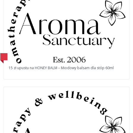
15 zł upustu na HONEY BALM – Miodowy balsam dla stóp 60ml