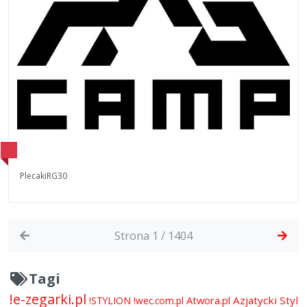
PlecakiRG30
Strona 1 / 1404
Tagi
!e-zegarki.pl
Atwora.pl
Azjatycki Styl
!STYLION
!wec.com.pl