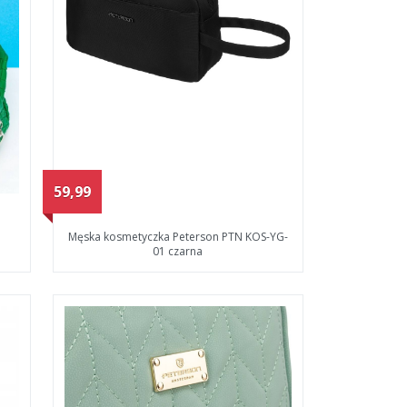
59,99
7
Męska kosmetyczka Peterson PTN KOS-YG-
01 czarna