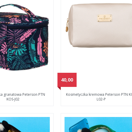
40,00
a granatowa Peterson PTN
Kosmetyczka kremowa Peterson PTN K
KOS-J02
L02-P