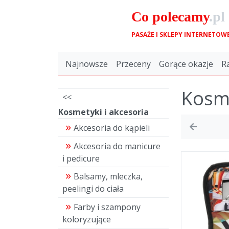
Co
polecamy
.pl
PASAŻE I SKLEPY INTERNETOW
Najnowsze
Przeceny
Gorące okazje
R
Kosme
<<
Kosmetyki i akcesoria
Akcesoria do kąpieli
Akcesoria do manicure
i pedicure
Balsamy, mleczka,
peelingi do ciała
Farby i szampony
koloryzujące