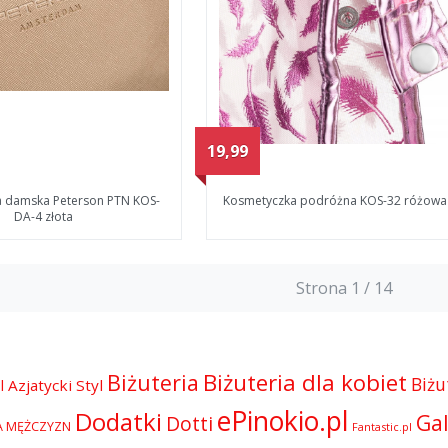
19,99
 damska Peterson PTN KOS-
Kosmetyczka podróżna KOS-32 różowa
DA-4 złota
Strona 1 / 14
Biżuteria dla kobiet
Biżuteria
Biżu
l
Azjatycki Styl
ePinokio.pl
Dodatki
Gal
Dotti
A MĘŻCZYZN
Fantastic.pl