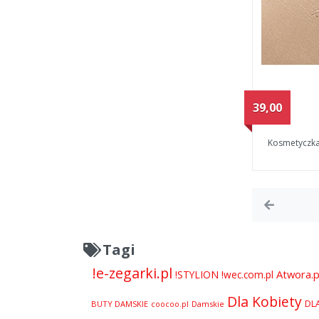
39,00
Kosmetyczka
Tagi
!e-zegarki.pl
Atwora.p
!STYLION
!wec.com.pl
Dla Kobiety
DL
BUTY DAMSKIE
Damskie
coocoo.pl