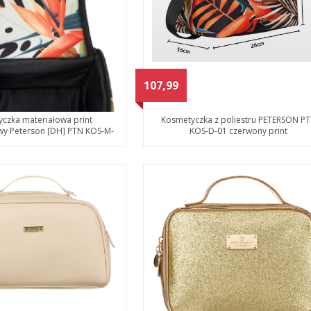
107,99
czka materiałowa print
Kosmetyczka z poliestru PETERSON P
y Peterson [DH] PTN KOS-M-
KOS-D-01 czerwony print
01-1962