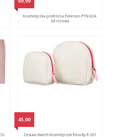
69,99
Kosmetyczka podróżna Peterson PTN K24-
04 różowa
45,00
OS-
Zestaw dwóch kosmetyczek Rovicky R-261