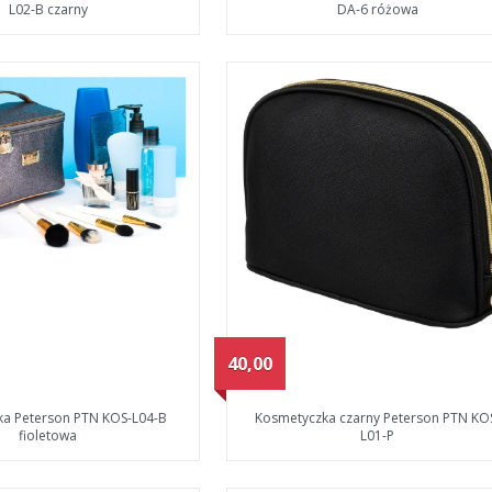
L02-B czarny
DA-6 różowa
40,00
a Peterson PTN KOS-L04-B
Kosmetyczka czarny Peterson PTN KO
fioletowa
L01-P