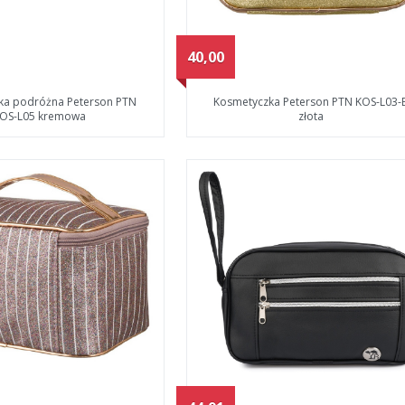
40,00
ka podróżna Peterson PTN
Kosmetyczka Peterson PTN KOS-L03-
OS-L05 kremowa
złota