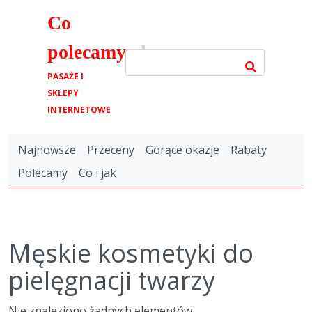
Co
polecamy
.pl
PASAŻE I
SKLEPY
INTERNETOWE
Najnowsze
Przeceny
Gorące okazje
Rabaty
Polecamy
Co i jak
Męskie kosmetyki do
pielęgnacji twarzy
Nie znaleziono żadnych elementów.