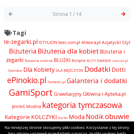
Strona 1 / 14
Tagi
!e-zegarki.pl
Atwora.pl
Azjatycki Styl
!STYLION
!wec.com.pl
Biżuteria dla kobiet
Biżuteria
Biżuteria i
zegarki
BLUZKI
Bonprix
Biżuteria srebrna
BUTY DAMSKIE
coocoo.pl
Dodatki
Dla Kobiety
Dotti
DLA MĘŻCZYZN
Damskie
ePinokio.pl
Galanteria i dodatki
Fantastic.pl
GamiSport
Główna
Grawitacyjny
i-Apteka.pl
kategoria tymczasowa
Jesteś Modna
obuwie
Nodik
Moda
KOLCZYKI
Kategorie
Kurtki
Odzież
Na niniejszej stronie stosujemy pliki cookies. Korzystanie z tej strony
Olive.pl
Perfumy i kosmetyki
Perfumy
Okulary
bez zmiany ustawień przeglądarki oznacza, że pliki cookies będą