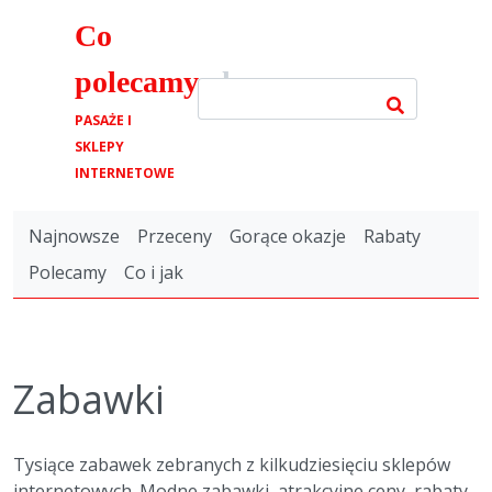
Co
polecamy
.pl
PASAŻE I
SKLEPY
INTERNETOWE
Najnowsze
Przeceny
Gorące okazje
Rabaty
Polecamy
Co i jak
Zabawki
Tysiące zabawek zebranych z kilkudziesięciu sklepów
internetowych. Modne zabawki, atrakcyjne ceny, rabaty,