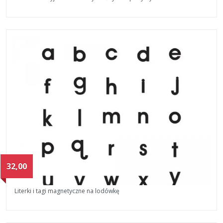
32,00
Literki i tagi magnetyczne na lodówkę