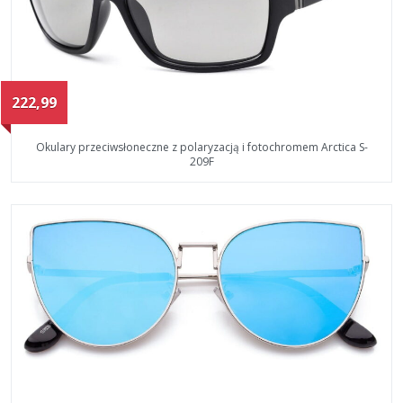
222,99
Okulary przeciwsłoneczne z polaryzacją i fotochromem Arctica S-
209F