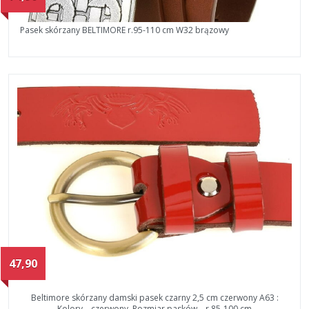
Pasek skórzany BELTIMORE r.95-110 cm W32 brązowy
47,90
Beltimore skórzany damski pasek czarny 2,5 cm czerwony A63 :
Kolory – czerwony, Rozmiar pasków – r.85-100 cm