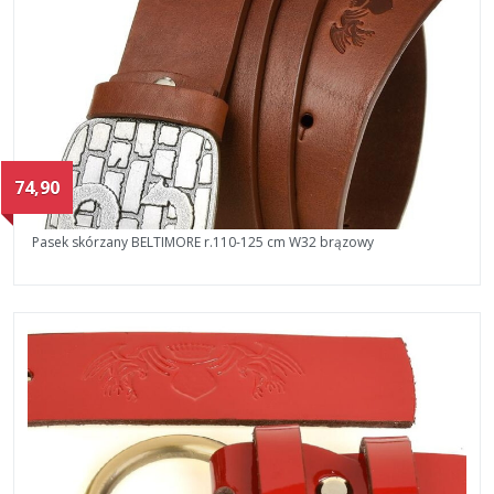
74,90
Pasek skórzany BELTIMORE r.110-125 cm W32 brązowy