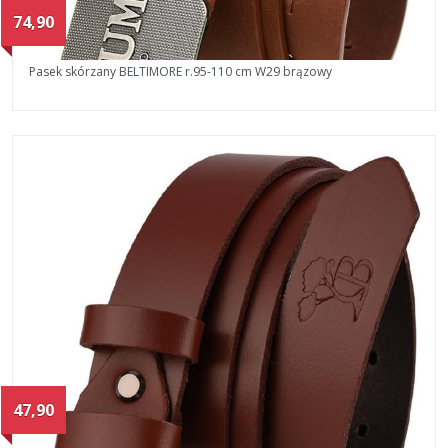
74,90
Pasek skórzany BELTIMORE r.95-110 cm W29 brązowy
47,90