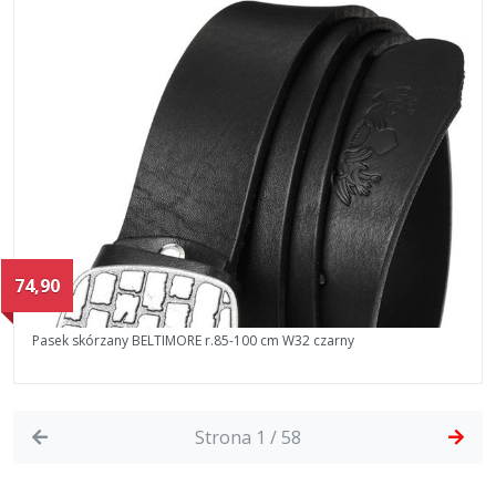
74,90
Pasek skórzany BELTIMORE r.85-100 cm W32 czarny
Strona 1 / 58