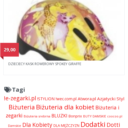
29,00
DZIECIECY KASK ROWEROWY SPOKEY GIRAFFE
Tagi
!e-zegarki.pl
Atwora.pl
Azjatycki Styl
!STYLION
!wec.com.pl
Biżuteria dla kobiet
Biżuteria
Biżuteria i
zegarki
BLUZKI
Bonprix
Biżuteria srebrna
BUTY DAMSKIE
coocoo.pl
Dodatki
Dla Kobiety
Dotti
DLA MĘŻCZYZN
Damskie