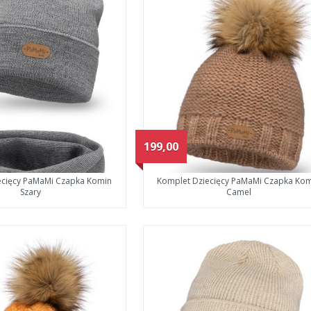
199,00
ecięcy PaMaMi Czapka Komin
Komplet Dziecięcy PaMaMi Czapka Ko
Szary
Camel