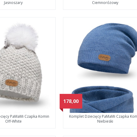
Jasnoszary
Ciemnoróżowy
178,00
ecięcy PaMaMi Czapka Komin
Komplet Dziecięcy PaMaMi Czapka Ko
Off-White
Niebieski