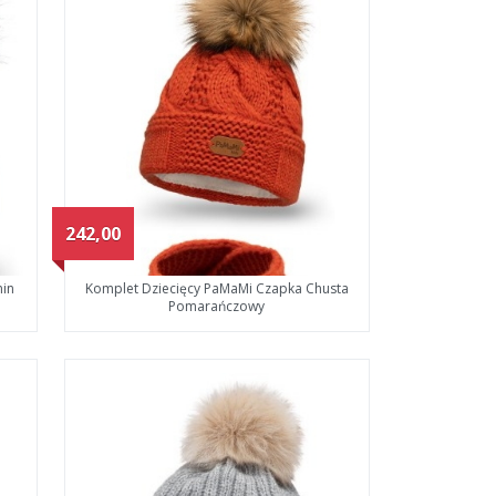
242,00
min
Komplet Dziecięcy PaMaMi Czapka Chusta
Pomarańczowy