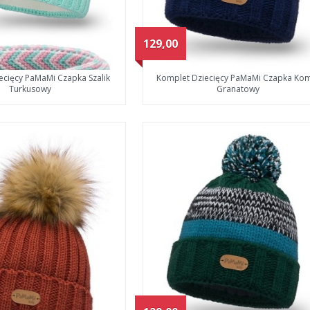
129,00
ecięcy PaMaMi Czapka Szalik
Komplet Dziecięcy PaMaMi Czapka Ko
Turkusowy
Granatowy