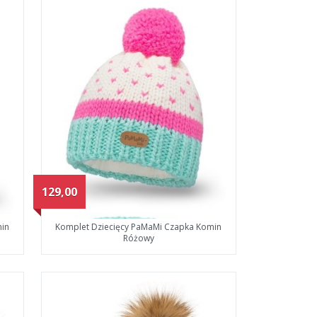
129,00
min
Komplet Dziecięcy PaMaMi Czapka Komin
Różowy