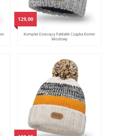
129,00
min
Komplet Dziecięcy PaMaMi Czapka Komin
Miodowy