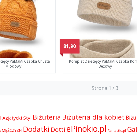
81,90
ecięcy PaMaMi Czapka Chusta
Komplet Dziecięcy PaMaMi Czapka Ko
Miodowy
Beżowy
Strona 1 / 3
Biżuteria dla kobiet
Biżuteria
Biżu
l
Azjatycki Styl
ePinokio.pl
Dodatki
Gal
Dotti
A MĘŻCZYZN
Fantastic.pl