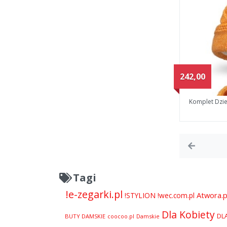
242,00
Komplet Dzi
Tagi
!e-zegarki.pl
Atwora.p
!STYLION
!wec.com.pl
Dla Kobiety
DL
BUTY DAMSKIE
Damskie
coocoo.pl