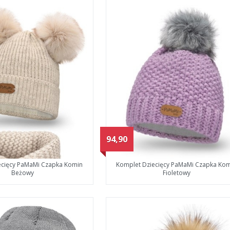
94,90
ecięcy PaMaMi Czapka Komin
Komplet Dziecięcy PaMaMi Czapka Ko
Beżowy
Fioletowy