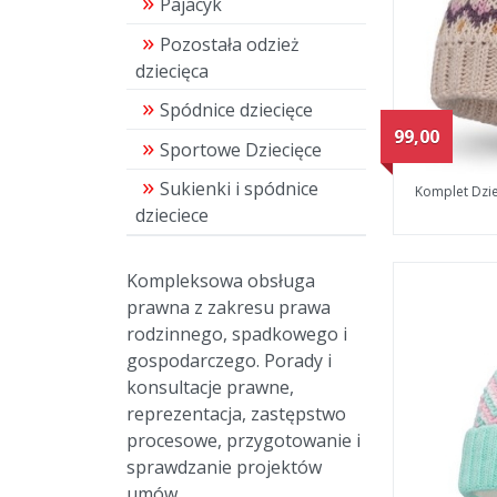
Pajacyk
Pozostała odzież
dziecięca
Spódnice dziecięce
99,00
Sportowe Dziecięce
Sukienki i spódnice
Komplet Dzi
dzieciece
Kompleksowa obsługa
prawna z zakresu prawa
rodzinnego, spadkowego i
gospodarczego. Porady i
konsultacje prawne,
reprezentacja, zastępstwo
procesowe, przygotowanie i
sprawdzanie projektów
umów.