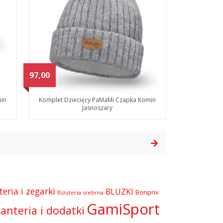
97,00
min
Komplet Dziecięcy PaMaMi Czapka Komin
Jasnoszary
teria i zegarki
BLUZKI
Bonprix
Biżuteria srebrna
GamiSport
anteria i dodatki