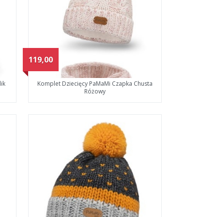
119,00
ik
Komplet Dziecięcy PaMaMi Czapka Chusta
Różowy