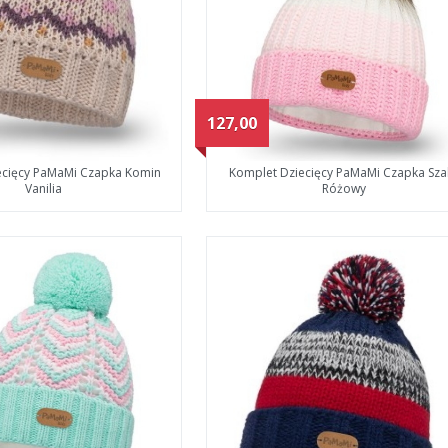
127,00
ecięcy PaMaMi Czapka Komin
Komplet Dziecięcy PaMaMi Czapka Szal
Vanilia
Różowy