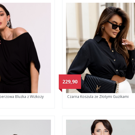
229,90
perzowa Bluzka z Wizkozy
Czarna Koszula ze Złotymi Guzikami