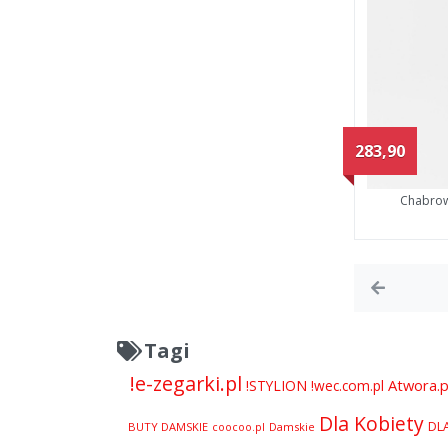
283,90
Chabrow
Tagi
!e-zegarki.pl
Atwora.p
!STYLION
!wec.com.pl
Dla Kobiety
DL
BUTY DAMSKIE
Damskie
coocoo.pl