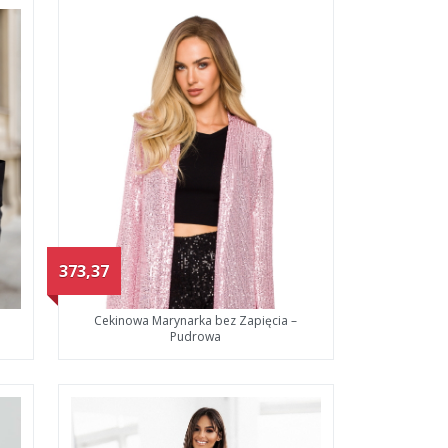
373,37
Cekinowa Marynarka bez Zapięcia –
Pudrowa