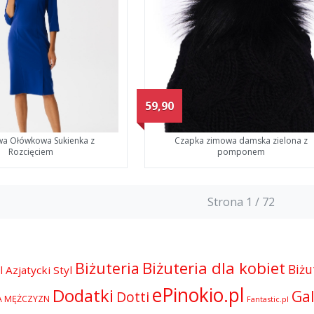
59,90
a Ołówkowa Sukienka z
Czapka zimowa damska zielona z
Rozcięciem
pomponem
Strona 1 / 72
Biżuteria dla kobiet
Biżuteria
Biżu
l
Azjatycki Styl
ePinokio.pl
Dodatki
Gal
Dotti
A MĘŻCZYZN
Fantastic.pl