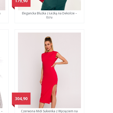
179,90
m
Elegancka Bluzka z Łezką na Dekolcie –
Ecru
304,90
 –
Czerwona Midi Sukienka z Wycięciem na