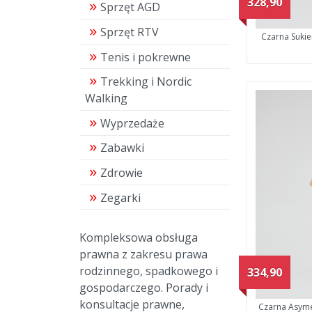
328,90
Sprzęt AGD
Sprzęt RTV
Czarna Suki
Tenis i pokrewne
Trekking i Nordic
Walking
Wyprzedaże
Zabawki
Zdrowie
Zegarki
Kompleksowa obsługa
prawna z zakresu prawa
rodzinnego, spadkowego i
334,90
gospodarczego. Porady i
konsultacje prawne,
Czarna Asyme