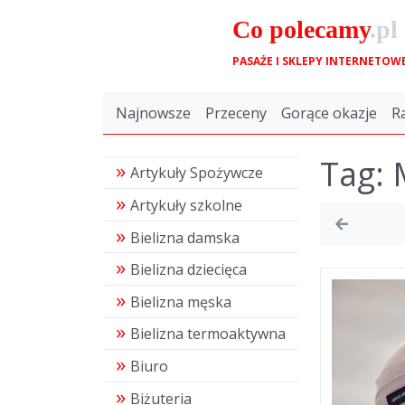
Co
polecamy
.pl
PASAŻE I SKLEPY INTERNETOW
Najnowsze
Przeceny
Gorące okazje
R
Tag: 
Artykuły Spożywcze
Artykuły szkolne
Bielizna damska
Bielizna dziecięca
Bielizna męska
Bielizna termoaktywna
Biuro
Biżuteria