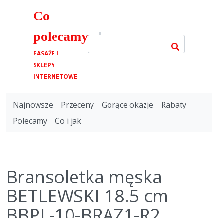
Co
polecamy
.pl
PASAŻE I
SKLEPY
INTERNETOWE
Najnowsze
Przeceny
Gorące okazje
Rabaty
Polecamy
Co i jak
Bransoletka męska
BETLEWSKI 18.5 cm
BBPL-10-BRAZ1-R2