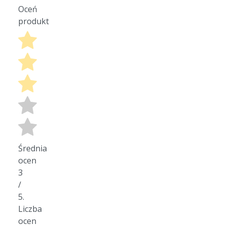
Oceń
produkt
Średnia
ocen
3
/
5.
Liczba
ocen