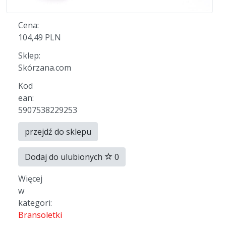
Cena:
104,49 PLN
Sklep:
Skórzana.com
Kod
ean:
5907538229253
przejdź do sklepu
Dodaj do ulubionych
0
Więcej
w
kategori:
Bransoletki