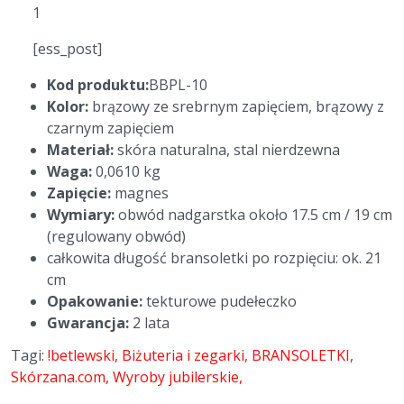
1
[ess_post]
Kod produktu:
BBPL-10
Kolor:
brązowy ze srebrnym zapięciem, brązowy z
czarnym zapięciem
Materiał:
skóra naturalna, stal nierdzewna
Waga:
0,0610 kg
Zapięcie:
magnes
Wymiary:
obwód nadgarstka około 17.5 cm / 19 cm
(regulowany obwód)
całkowita długość bransoletki po rozpięciu: ok. 21
cm
Opakowanie:
tekturowe pudełeczko
Gwarancja:
2 lata
Tagi:
!betlewski
Biżuteria i zegarki
BRANSOLETKI
Skórzana.com
Wyroby jubilerskie