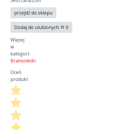
Skórzana.com
przejdź do sklepu
Dodaj do ulubionych
0
Więcej
w
kategori:
Bransoletki
Oceń
produkt