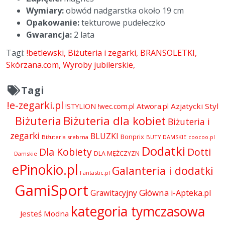
Wymiary:
obwód nadgarstka około 19 cm
Opakowanie:
tekturowe pudełeczko
Gwarancja:
2 lata
Tagi:
!betlewski
Biżuteria i zegarki
BRANSOLETKI
Skórzana.com
Wyroby jubilerskie
Tagi
!e-zegarki.pl
Atwora.pl
Azjatycki Styl
!STYLION
!wec.com.pl
Biżuteria dla kobiet
Biżuteria
Biżuteria i
zegarki
BLUZKI
Bonprix
Biżuteria srebrna
BUTY DAMSKIE
coocoo.pl
Dodatki
Dla Kobiety
Dotti
DLA MĘŻCZYZN
Damskie
ePinokio.pl
Galanteria i dodatki
Fantastic.pl
GamiSport
Główna
Grawitacyjny
i-Apteka.pl
kategoria tymczasowa
Jesteś Modna