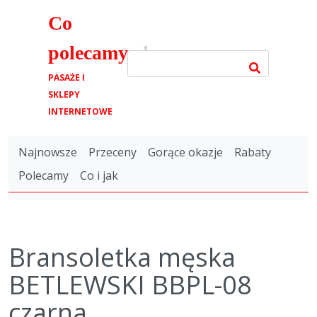
Co
polecamy
.pl
PASAŻE I
SKLEPY
INTERNETOWE
Najnowsze
Przeceny
Gorące okazje
Rabaty
Polecamy
Co i jak
Bransoletka męska
BETLEWSKI BBPL-08
czarna