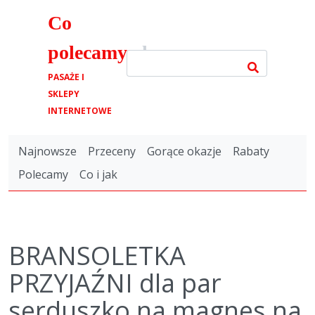
Co
polecamy
.pl
PASAŻE I
SKLEPY
INTERNETOWE
Najnowsze
Przeceny
Gorące okazje
Rabaty
Polecamy
Co i jak
BRANSOLETKA
PRZYJAŹNI dla par
serduszko na magnes na