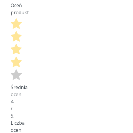
Oceń
produkt
Średnia
ocen
4
/
5.
Liczba
ocen