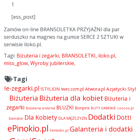
1
[ess_post]
Zamów on-line BRANSOLETKA PRZYJAŹNI dla par
serduszko na magnes na gumce SERCE 2 SZTUKI w
serwisie iloko.pl.
Tagi:
Biżuteria i zegarki
BRANSOLETKI
iloko.pl
miss_glow
Wyroby jubilerskie
Tagi
!e-zegarki.pl
Atwora.pl
Azjatycki Styl
!STYLION
!wec.com.pl
Biżuteria dla kobiet
Biżuteria
Biżuteria i
zegarki
BLUZKI
Bonprix
Biżuteria srebrna
BUTY DAMSKIE
coocoo.pl
Dodatki
Dla Kobiety
Dotti
DLA MĘŻCZYZN
Damskie
ePinokio.pl
Galanteria i dodatki
Fantastic.pl