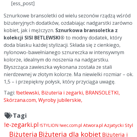
[ess_post]
Sznurkowe bransoletki od wielu sezonów rządzą wśród
biżuteryjnych dodatków, ozdabiając nadgarstki zarówno
kobiet, jak i mężczyzn.
Sznurkowa bransoletka z
kolekcji SISI BETLEWSKI®
to modny dodatek, który
doda blasku każdej stylizacji. Składa się z cienkiego,
nylonowo-bawełnianego sznureczka w intensywnym
kolorze, idealnym do noszenia na nadgarstku.
Błyszcząca zawieszka wykonana została ze stali
nierdzewnej w złotym kolorze. Ma niewielki rozmiar – ok.
1,5 – i przepiękny połysk, który przyciąga uwagę.
Tagi:
!betlewski
Biżuteria i zegarki
BRANSOLETKI
Skórzana.com
Wyroby jubilerskie
Tagi
!e-zegarki.pl
Atwora.pl
Azjatycki Styl
!STYLION
!wec.com.pl
Biżuteria dla kobiet
Biżuteria
Biżuteria i