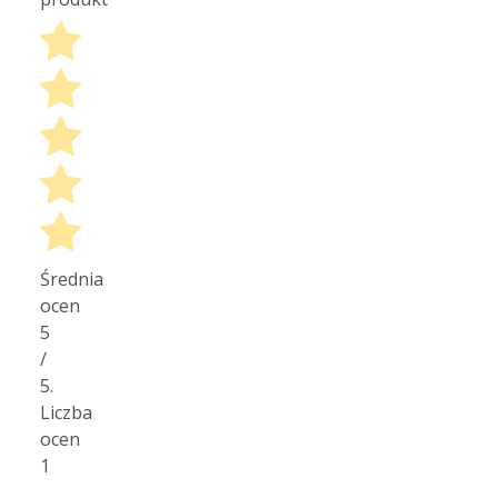
Średnia
ocen
5
/
5.
Liczba
ocen
1