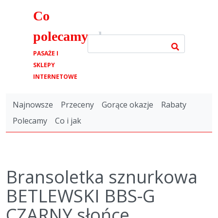
Co
polecamy
.pl
PASAŻE I
SKLEPY
INTERNETOWE
Najnowsze
Przeceny
Gorące okazje
Rabaty
Polecamy
Co i jak
Bransoletka sznurkowa
BETLEWSKI BBS-G
CZARNY słońce