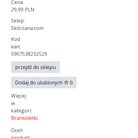
Cena:
29,99 PLN
Sklep:
Skórzana.com
Kod
ean:
5907538232529
przejdź do sklepu
Dodaj do ulubionych
0
Więcej
w
kategori:
Bransoletki
Oceń
produkt