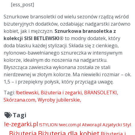
[ess_post]
Sznurkowe bransoletki od wielu sezonów rządzą wśród
biżuteryjnych dodatków, ozdabiając nadgarstki zarówno
kobiet, jak i mężczyzn.
Sznurkowa bransoletka z
kolekcji SISI BETLEWSKI®
to modny dodatek, który
doda blasku każdej stylizacji. Składa się z cienkiego,
nylonowo-bawełnianego sznureczka w intensywnym
kolorze, idealnym do noszenia na nadgarstku.
Błyszcząca zawieszka wykonana została ze stali
nierdzewnej w złotym kolorze. Ma niewielki rozmiar – ok.
1,5 – i przepiękny połysk, który przyciąga uwagę.
Tagi:
!betlewski
Biżuteria i zegarki
BRANSOLETKI
Skórzana.com
Wyroby jubilerskie
Tagi
!e-zegarki.pl
Atwora.pl
Azjatycki Styl
!STYLION
!wec.com.pl
Biżuteria dla kobiet
Biżuteria
Biżuteria i