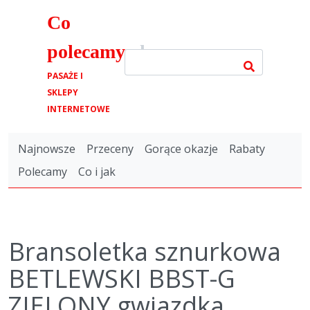
Co
polecamy
.pl
PASAŻE I
SKLEPY
INTERNETOWE
Najnowsze
Przeceny
Gorące okazje
Rabaty
Polecamy
Co i jak
Bransoletka sznurkowa
BETLEWSKI BBST-G
ZIELONY gwiazdka