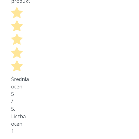
produkt
Średnia
ocen
5
/
5.
Liczba
ocen
1