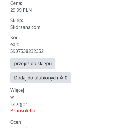
Cena:
29,99 PLN
Sklep:
Skórzana.com
Kod
ean:
5907538232352
przejdź do sklepu
Dodaj do ulubionych
0
Więcej
w
kategori:
Bransoletki
Oceń