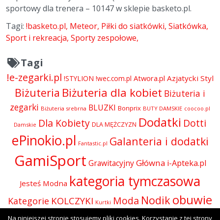
sportowy dla trenera – 10147 w sklepie basketo.pl.
Tagi:
!basketo.pl
Meteor
Piłki do siatkówki
Siatkówka
Sport i rekreacja
Sporty zespołowe
Tagi
!e-zegarki.pl
Atwora.pl
Azjatycki Styl
!STYLION
!wec.com.pl
Biżuteria dla kobiet
Biżuteria
Biżuteria i
zegarki
BLUZKI
Bonprix
Biżuteria srebrna
BUTY DAMSKIE
coocoo.pl
Dodatki
Dla Kobiety
Dotti
DLA MĘŻCZYZN
Damskie
ePinokio.pl
Galanteria i dodatki
Fantastic.pl
GamiSport
Główna
Grawitacyjny
i-Apteka.pl
kategoria tymczasowa
Jesteś Modna
obuwie
Nodik
Moda
KOLCZYKI
Kategorie
Kurtki
Odzież
Na niniejszej stronie stosujemy pliki cookies. Korzystanie z tej strony
Olive.pl
Perfumy i kosmetyki
Perfumy
Okulary