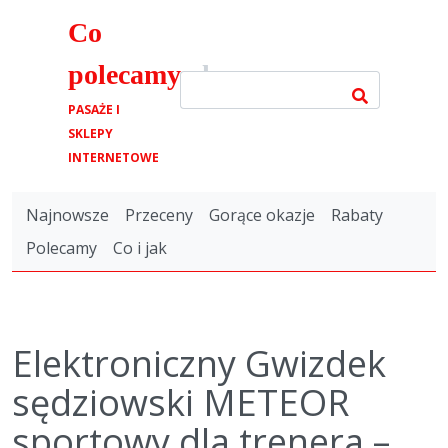
Co
polecamy
.pl
PASAŻE I
SKLEPY
INTERNETOWE
Najnowsze
Przeceny
Gorące okazje
Rabaty
Polecamy
Co i jak
Elektroniczny Gwizdek
sędziowski METEOR
sportowy dla trenera –