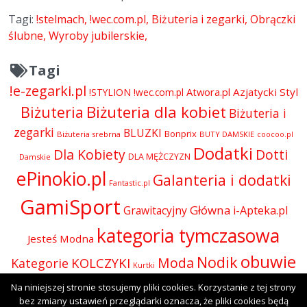
Tagi:
!stelmach
!wec.com.pl
Biżuteria i zegarki
Obrączki
ślubne
Wyroby jubilerskie
Tagi
!e-zegarki.pl
Atwora.pl
Azjatycki Styl
!STYLION
!wec.com.pl
Biżuteria dla kobiet
Biżuteria
Biżuteria i
zegarki
BLUZKI
Bonprix
Biżuteria srebrna
BUTY DAMSKIE
coocoo.pl
Dodatki
Dla Kobiety
Dotti
DLA MĘŻCZYZN
Damskie
ePinokio.pl
Galanteria i dodatki
Fantastic.pl
GamiSport
Główna
Grawitacyjny
i-Apteka.pl
kategoria tymczasowa
Jesteś Modna
obuwie
Nodik
Moda
KOLCZYKI
Kategorie
Kurtki
Odzież
Olive.pl
Na niniejszej stronie stosujemy pliki cookies. Korzystanie z tej strony
Perfumy i kosmetyki
Perfumy
Okulary
bez zmiany ustawień przeglądarki oznacza, że pliki cookies będą