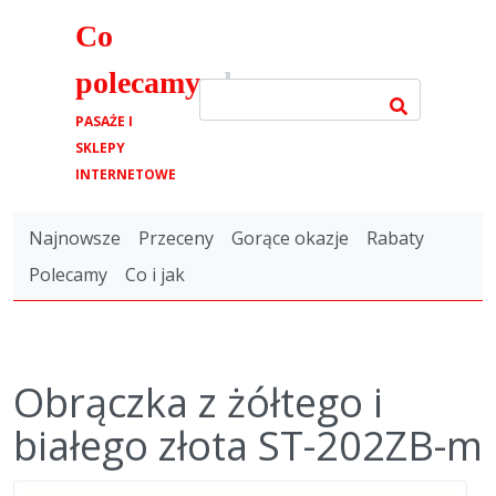
Co
polecamy
.pl
PASAŻE I
SKLEPY
INTERNETOWE
Najnowsze
Przeceny
Gorące okazje
Rabaty
Polecamy
Co i jak
Obrączka z żółtego i
białego złota ST-202ZB-m