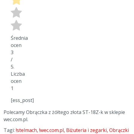
Średnia
ocen
3
/
5.
Liczba
ocen
1
[ess_post]
Polecamy Obrączka z żółtego złota ST-18Z-k w sklepie
wec.com.pl.
Tagi:
!stelmach
!wec.com.pl
Biżuteria i zegarki
Obrączki