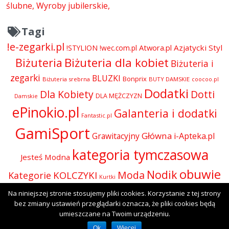
ślubne
Wyroby jubilerskie
Tagi
!e-zegarki.pl
Atwora.pl
Azjatycki Styl
!STYLION
!wec.com.pl
Biżuteria dla kobiet
Biżuteria
Biżuteria i
zegarki
BLUZKI
Bonprix
Biżuteria srebrna
BUTY DAMSKIE
coocoo.pl
Dodatki
Dla Kobiety
Dotti
DLA MĘŻCZYZN
Damskie
ePinokio.pl
Galanteria i dodatki
Fantastic.pl
GamiSport
Główna
Grawitacyjny
i-Apteka.pl
kategoria tymczasowa
Jesteś Modna
obuwie
Nodik
Moda
KOLCZYKI
Kategorie
Kurtki
Odzież
Na niniejszej stronie stosujemy pliki cookies. Korzystanie z tej strony
Olive.pl
Perfumy i kosmetyki
Perfumy
Okulary
bez zmiany ustawień przeglądarki oznacza, że pliki cookies będą
SUKIENKI
Presto
rodium
Skórzana.com
umieszczane na Twoim urządzeniu.
Sport-Shop.pl
Wyroby jubilerskie
Ok
Więcej
TOREBKI