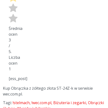
Średnia
ocen
3
/
5.
Liczba
ocen
1
[ess_post]
Kup Obrączka z żółtego złota ST-24Z-k w serwisie
wec.com.pl.
Tagi:
!stelmach
!wec.com.pl
Biżuteria i zegarki
Obrączki