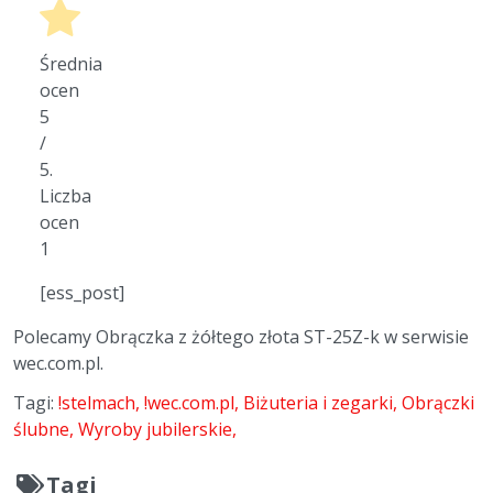
Średnia
ocen
5
/
5.
Liczba
ocen
1
[ess_post]
Polecamy Obrączka z żółtego złota ST-25Z-k w serwisie
wec.com.pl.
Tagi:
!stelmach
!wec.com.pl
Biżuteria i zegarki
Obrączki
ślubne
Wyroby jubilerskie
Tagi