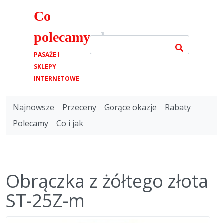
Co
polecamy
.pl
PASAŻE I
SKLEPY
INTERNETOWE
Najnowsze
Przeceny
Gorące okazje
Rabaty
Polecamy
Co i jak
Obrączka z żółtego złota
ST-25Z-m