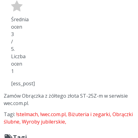
Średnia
ocen
3
/
5.
Liczba
ocen
1
[ess_post]
Zamów Obrączka z żółtego złota ST-25Z-m w serwisie
wec.com.pl.
Tagi:
!stelmach
!wec.com.pl
Biżuteria i zegarki
Obrączki
ślubne
Wyroby jubilerskie
Tagi