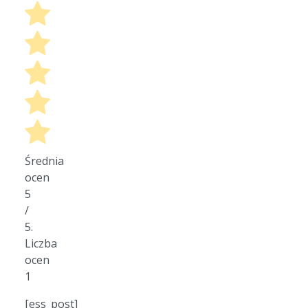
Średnia
ocen
5
/
5.
Liczba
ocen
1
[ess_post]