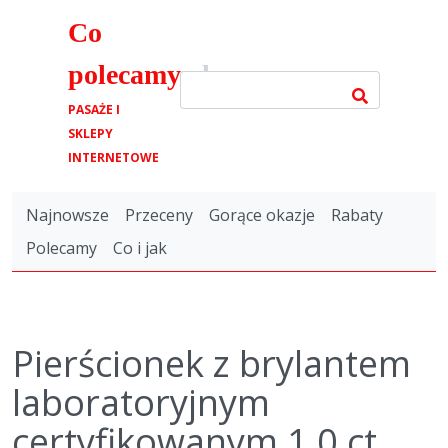
Co
polecamy
.pl
PASAŻE I
SKLEPY
INTERNETOWE
Najnowsze
Przeceny
Gorące okazje
Rabaty
Polecamy
Co i jak
Pierścionek z brylantem
laboratoryjnym
certyfikowanym 1,0 ct