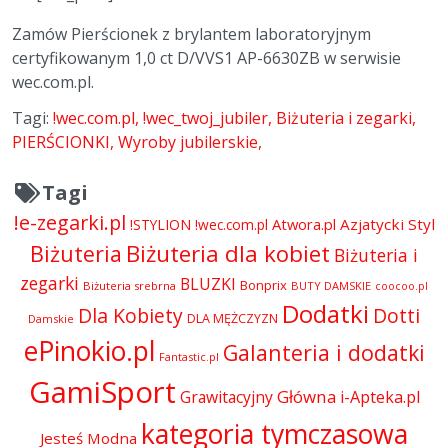
Zamów Pierścionek z brylantem laboratoryjnym
certyfikowanym 1,0 ct D/VVS1 AP-6630ZB w serwisie
wec.com.pl.
Tagi:
!wec.com.pl
!wec_twoj_jubiler
Biżuteria i zegarki
PIERŚCIONKI
Wyroby jubilerskie
Tagi
!e-zegarki.pl
Atwora.pl
Azjatycki Styl
!STYLION
!wec.com.pl
Biżuteria dla kobiet
Biżuteria
Biżuteria i
zegarki
BLUZKI
Bonprix
Biżuteria srebrna
BUTY DAMSKIE
coocoo.pl
Dodatki
Dla Kobiety
Dotti
DLA MĘŻCZYZN
Damskie
ePinokio.pl
Galanteria i dodatki
Fantastic.pl
GamiSport
Główna
Grawitacyjny
i-Apteka.pl
kategoria tymczasowa
Jesteś Modna