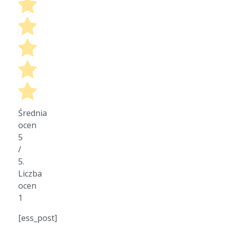
Średnia
ocen
5
/
5.
Liczba
ocen
1
[ess_post]