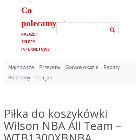
Co
polecamy
.pl
PASAŻE I
SKLEPY
INTERNETOWE
Najnowsze
Przeceny
Gorące okazje
Rabaty
Polecamy
Co i jak
Piłka do koszykówki
Wilson NBA All Team –
WTB1300XBNBA