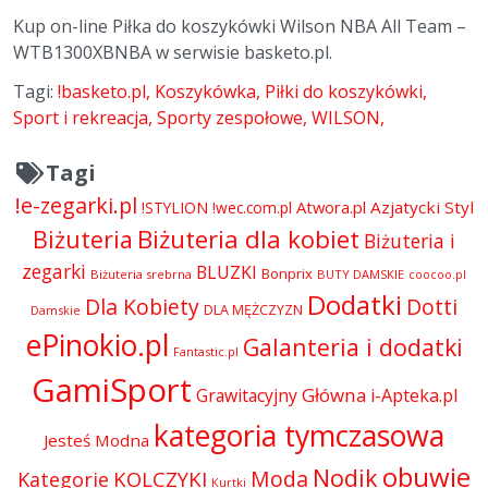
Kup on-line Piłka do koszykówki Wilson NBA All Team –
WTB1300XBNBA w serwisie basketo.pl.
Tagi:
!basketo.pl
Koszykówka
Piłki do koszykówki
Sport i rekreacja
Sporty zespołowe
WILSON
Tagi
!e-zegarki.pl
Atwora.pl
Azjatycki Styl
!STYLION
!wec.com.pl
Biżuteria dla kobiet
Biżuteria
Biżuteria i
zegarki
BLUZKI
Bonprix
Biżuteria srebrna
BUTY DAMSKIE
coocoo.pl
Dodatki
Dla Kobiety
Dotti
DLA MĘŻCZYZN
Damskie
ePinokio.pl
Galanteria i dodatki
Fantastic.pl
GamiSport
Główna
Grawitacyjny
i-Apteka.pl
kategoria tymczasowa
Jesteś Modna
obuwie
Nodik
Moda
KOLCZYKI
Kategorie
Kurtki