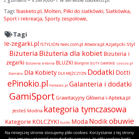
z gumami – V5M9000-T w serwisie basketo.pl.
Tagi:
!basketo.pl
Molten
Piłki do siatkówki
Siatkówka
Sport i rekreacja
Sporty zespołowe
Tagi
!e-zegarki.pl
Atwora.pl
Azjatycki Styl
!STYLION
!wec.com.pl
Biżuteria dla kobiet
Biżuteria
Biżuteria i
zegarki
BLUZKI
Bonprix
Biżuteria srebrna
BUTY DAMSKIE
coocoo.pl
Dodatki
Dla Kobiety
Dotti
DLA MĘŻCZYZN
Damskie
ePinokio.pl
Galanteria i dodatki
Fantastic.pl
GamiSport
Główna
Grawitacyjny
i-Apteka.pl
kategoria tymczasowa
Jesteś Modna
obuwie
Nodik
Moda
KOLCZYKI
Kategorie
Kurtki
Odzież
Na niniejszej stronie stosujemy pliki cookies. Korzystanie z tej strony
Olive.pl
Perfumy i kosmetyki
Perfumy
Okulary
bez zmiany ustawień przeglądarki oznacza, że pliki cookies będą