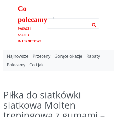
Co
polecamy
.pl
PASAŻE I
SKLEPY
INTERNETOWE
Najnowsze
Przeceny
Gorące okazje
Rabaty
Polecamy
Co i jak
Piłka do siatkówki
siatkowa Molten
treningowa z gumami –