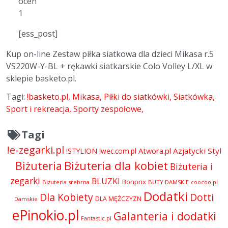
ocen
1
[ess_post]
Kup on-line Zestaw piłka siatkowa dla dzieci Mikasa r.5
VS220W-Y-BL + rękawki siatkarskie Colo Volley L/XL w
sklepie basketo.pl.
Tagi:
!basketo.pl
Mikasa
Piłki do siatkówki
Siatkówka
Sport i rekreacja
Sporty zespołowe
Tagi
!e-zegarki.pl
Atwora.pl
Azjatycki Styl
!STYLION
!wec.com.pl
Biżuteria dla kobiet
Biżuteria
Biżuteria i
zegarki
BLUZKI
Bonprix
Biżuteria srebrna
BUTY DAMSKIE
coocoo.pl
Dodatki
Dla Kobiety
Dotti
DLA MĘŻCZYZN
Damskie
ePinokio.pl
Galanteria i dodatki
Fantastic.pl