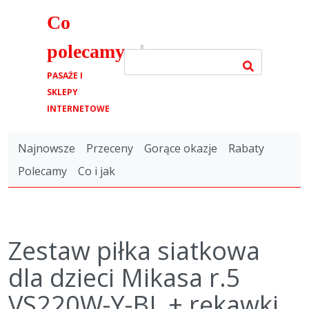
Co
polecamy
.pl
PASAŻE I
SKLEPY
INTERNETOWE
Najnowsze
Przeceny
Gorące okazje
Rabaty
Polecamy
Co i jak
Zestaw piłka siatkowa
dla dzieci Mikasa r.5
VS220W-Y-BL + rękawki