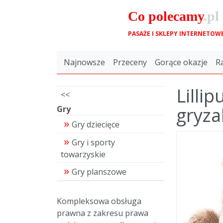
Co
polecamy
.pl
PASAŻE I SKLEPY INTERNETOW
Najnowsze
Przeceny
Gorące okazje
R
Lilli
<<
gryza
Gry
Gry dziecięce
Gry i sporty
towarzyskie
Gry planszowe
Kompleksowa obsługa
prawna z zakresu prawa