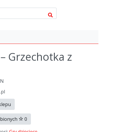
 – Grzechotka z
LN
.pl
klepu
ubionych
0
gori:
Gry dziecięce