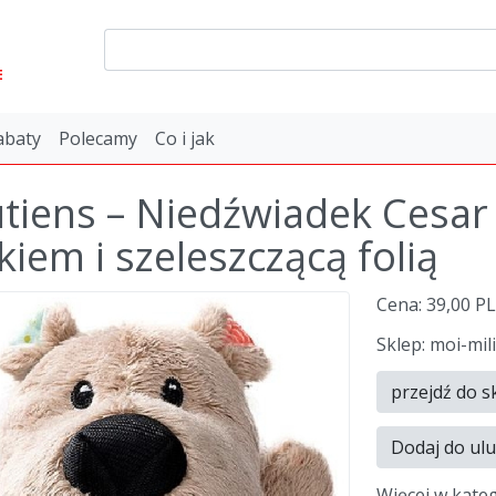
E
abaty
Polecamy
Co i jak
putiens – Niedźwiadek Cesar
kiem i szeleszczącą folią
Cena: 39,00 P
Sklep: moi-mili
przejdź do s
Dodaj do ul
Więcej w kate