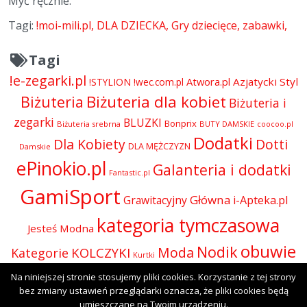
Myć ręcznie.
Tagi:
!moi-mili.pl
DLA DZIECKA
Gry dziecięce
zabawki
Tagi
!e-zegarki.pl
Atwora.pl
Azjatycki Styl
!STYLION
!wec.com.pl
Biżuteria dla kobiet
Biżuteria
Biżuteria i
zegarki
BLUZKI
Bonprix
Biżuteria srebrna
BUTY DAMSKIE
coocoo.pl
Dodatki
Dla Kobiety
Dotti
DLA MĘŻCZYZN
Damskie
ePinokio.pl
Galanteria i dodatki
Fantastic.pl
GamiSport
Główna
Grawitacyjny
i-Apteka.pl
kategoria tymczasowa
Jesteś Modna
obuwie
Nodik
Moda
KOLCZYKI
Kategorie
Kurtki
Odzież
Olive.pl
Na niniejszej stronie stosujemy pliki cookies. Korzystanie z tej strony
Perfumy i kosmetyki
Perfumy
Okulary
bez zmiany ustawień przeglądarki oznacza, że pliki cookies będą
SUKIENKI
Presto
rodium
Skórzana.com
umieszczane na Twoim urządzeniu.
Sport-Shop.pl