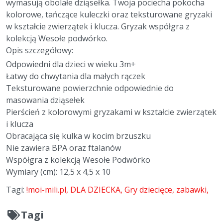
wymasują obolałe dziąsełka. Twoja pociecha pokocha
kolorowe, tańczące kuleczki oraz teksturowane gryzaki
w kształcie zwierzątek i klucza. Gryzak współgra z
kolekcją Wesołe podwórko.
Opis szczegółowy:
Odpowiedni dla dzieci w wieku 3m+
Łatwy do chwytania dla małych rączek
Teksturowane powierzchnie odpowiednie do
masowania dziąsełek
Pierścień z kolorowymi gryzakami w kształcie zwierzątek
i klucza
Obracająca się kulka w kocim brzuszku
Nie zawiera BPA oraz ftalanów
Współgra z kolekcją Wesołe Podwórko
Wymiary (cm): 12,5 x 4,5 x 10
Tagi:
!moi-mili.pl
DLA DZIECKA
Gry dziecięce
zabawki
Tagi