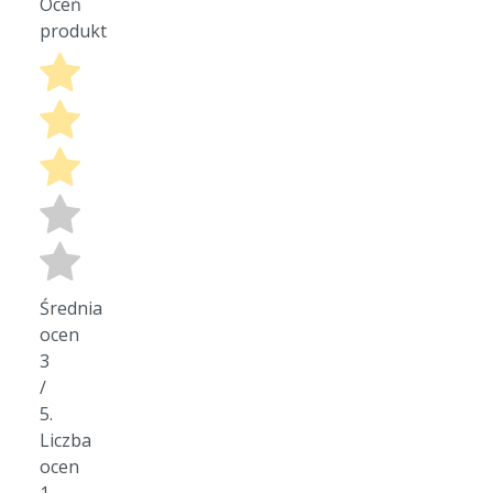
Oceń
produkt
Średnia
ocen
3
/
5.
Liczba
ocen
1