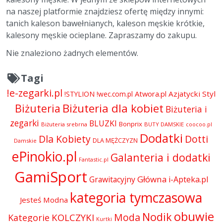
na naszej platformie znajdziesz ofertę między innymi:
tanich kaleson bawełnianych, kaleson męskie krótkie,
kalesony męskie ocieplane. Zapraszamy do zakupu.
Nie znaleziono żadnych elementów.
Tagi
!e-zegarki.pl
Atwora.pl
Azjatycki Styl
!STYLION
!wec.com.pl
Biżuteria dla kobiet
Biżuteria
Biżuteria i
zegarki
BLUZKI
Bonprix
Biżuteria srebrna
BUTY DAMSKIE
coocoo.pl
Dodatki
Dla Kobiety
Dotti
DLA MĘŻCZYZN
Damskie
ePinokio.pl
Galanteria i dodatki
Fantastic.pl
GamiSport
Główna
Grawitacyjny
i-Apteka.pl
kategoria tymczasowa
Jesteś Modna
obuwie
Nodik
Moda
KOLCZYKI
Kategorie
Kurtki