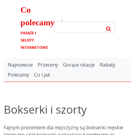
Co
polecamy
.pl
PASAŻE I
SKLEPY
INTERNETOWE
Najnowsze
Przeceny
Gorące okazje
Rabaty
Polecamy
Co i jak
Bokserki i szorty
Fajnym prezentem dla mężczyzny są bokserki męskie
śmieszne czyli bokserki najczęściej bawełniane ze