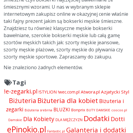
śmiesznymi wzorami. U nas w wybranym sklepie
internetowym zakupisz online w okazyjnej cenie właśnie
taki fajny prezent jakim są bokserki męskie śmieszne.
Znajdziesz tu również klasyczne męskie bokserki
bawełniane, szerokie bokserki męskie lub całą gamę
szortów męskich takich jak: szorty męskie jeansowe,
szorty męskie plażowe, szorty męskie do pływania czy
szorty męskie sportowe. Zapraszamy do zakupu.
Nie znaleziono żadnych elementów.
Tagi
!e-zegarki.pl
Atwora.pl
Azjatycki Styl
!STYLION
!wec.com.pl
Biżuteria dla kobiet
Biżuteria
Biżuteria i
zegarki
BLUZKI
Bonprix
Biżuteria srebrna
BUTY DAMSKIE
coocoo.pl
Dodatki
Dla Kobiety
Dotti
DLA MĘŻCZYZN
Damskie
ePinokio.pl
Galanteria i dodatki
Fantastic.pl