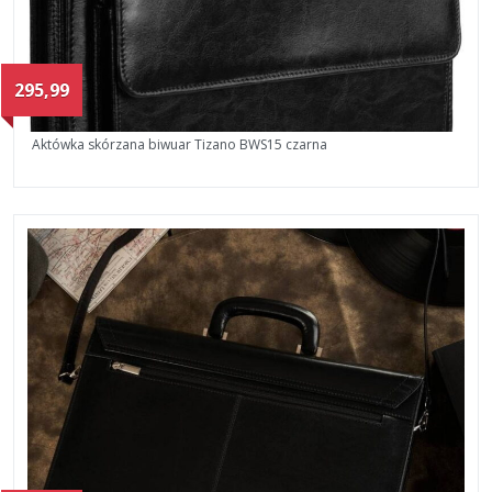
295,99
Aktówka skórzana biwuar Tizano BWS15 czarna