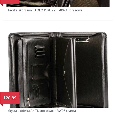
Teczka skórzana PAOLO PERUZZI T-80-BR brązowa
120,99
Męska aktówka A4 Tizano biwuar BW06 czarna