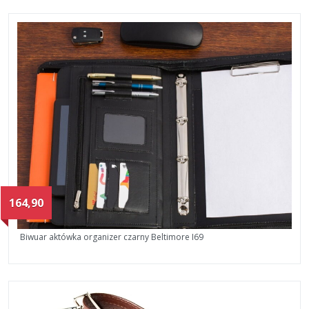
164,90
Biwuar aktówka organizer czarny Beltimore I69