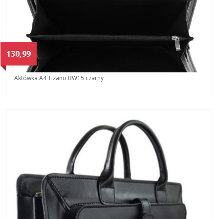
130,99
Aktówka A4 Tizano BW15 czarny