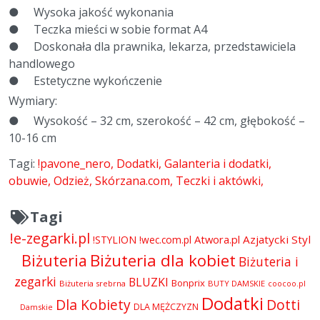
● Wysoka jakość wykonania
● Teczka mieści w sobie format A4
● Doskonała dla prawnika, lekarza, przedstawiciela
handlowego
● Estetyczne wykończenie
Wymiary:
● Wysokość – 32 cm, szerokość – 42 cm, głębokość –
10-16 cm
Tagi:
!pavone_nero
Dodatki
Galanteria i dodatki
obuwie
Odzież
Skórzana.com
Teczki i aktówki
Tagi
!e-zegarki.pl
Atwora.pl
Azjatycki Styl
!STYLION
!wec.com.pl
Biżuteria dla kobiet
Biżuteria
Biżuteria i
zegarki
BLUZKI
Bonprix
Biżuteria srebrna
BUTY DAMSKIE
coocoo.pl
Dodatki
Dla Kobiety
Dotti
DLA MĘŻCZYZN
Damskie