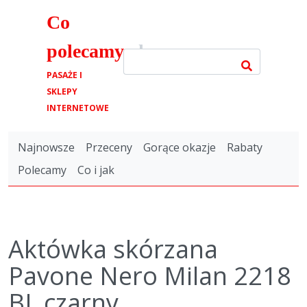
Co
polecamy
.pl
PASAŻE I
SKLEPY
INTERNETOWE
Najnowsze
Przeceny
Gorące okazje
Rabaty
Polecamy
Co i jak
Aktówka skórzana
Pavone Nero Milan 2218
BL czarny