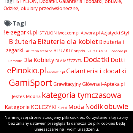
Tagi:
!STYLION
Dodatki
Galanteria i dodatki
obuwie
Odzież
okulary przeciwsłoneczne
Tagi
!e-zegarki.pl
Atwora.pl
Azjatycki Styl
!STYLION
!wec.com.pl
Biżuteria dla kobiet
Biżuteria
Biżuteria i
zegarki
BLUZKI
Bonprix
Biżuteria srebrna
BUTY DAMSKIE
coocoo.pl
Dodatki
Dla Kobiety
Dotti
DLA MĘŻCZYZN
Damskie
ePinokio.pl
Galanteria i dodatki
Fantastic.pl
GamiSport
Główna
Grawitacyjny
i-Apteka.pl
kategoria tymczasowa
Jesteś Modna
obuwie
Nodik
Moda
KOLCZYKI
Kategorie
Kurtki
Odzież
Olive.pl
Na niniejszej stronie stosujemy pliki cookies. Korzystanie z tej strony
Perfumy i kosmetyki
Perfumy
Okulary
bez zmiany ustawień przeglądarki oznacza, że pliki cookies będą
SUKIENKI
Presto
rodium
Skórzana.com
umieszczane na Twoim urządzeniu.
Sport-Shop.pl