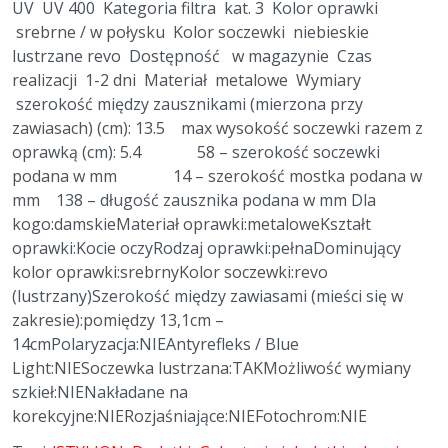
UV UV 400 Kategoria filtra kat. 3 Kolor oprawki
srebrne / w połysku Kolor soczewki niebieskie
lustrzane revo Dostępność w magazynie Czas
realizacji 1-2 dni Materiał metalowe Wymiary
szerokość między zausznikami (mierzona przy
zawiasach) (cm): 13.5 max wysokość soczewki razem z
oprawką (cm): 5.4 58 – szerokość soczewki
podana w mm 14 – szerokość mostka podana w
mm 138 – długość zausznika podana w mm Dla
kogo:damskieMateriał oprawki:metaloweKształt
oprawki:Kocie oczyRodzaj oprawki:pełnaDominujący
kolor oprawki:srebrnyKolor soczewki:revo
(lustrzany)Szerokość między zawiasami (mieści się w
zakresie):pomiędzy 13,1cm –
14cmPolaryzacja:NIEAntyrefleks / Blue
Light:NIESoczewka lustrzana:TAKMożliwość wymiany
szkieł:NIENakładane na
korekcyjne:NIERozjaśniające:NIEFotochrom:NIE