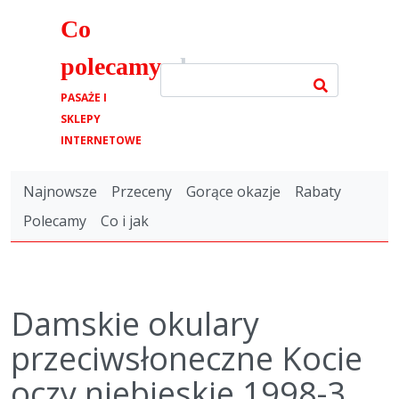
Co
polecamy
.pl
PASAŻE I
SKLEPY
INTERNETOWE
Najnowsze
Przeceny
Gorące okazje
Rabaty
Polecamy
Co i jak
Damskie okulary
przeciwsłoneczne Kocie
oczy niebieskie 1998-3