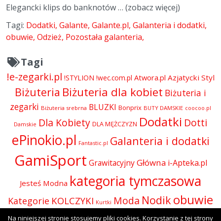
Elegancki klips do banknotów … (zobacz więcej)
Tagi:
Dodatki
Galante
Galante.pl
Galanteria i dodatki
obuwie
Odzież
Pozostała galanteria
Tagi
!e-zegarki.pl
Atwora.pl
Azjatycki Styl
!STYLION
!wec.com.pl
Biżuteria dla kobiet
Biżuteria
Biżuteria i
zegarki
BLUZKI
Bonprix
Biżuteria srebrna
BUTY DAMSKIE
coocoo.pl
Dodatki
Dla Kobiety
Dotti
DLA MĘŻCZYZN
Damskie
ePinokio.pl
Galanteria i dodatki
Fantastic.pl
GamiSport
Główna
Grawitacyjny
i-Apteka.pl
kategoria tymczasowa
Jesteś Modna
obuwie
Nodik
Moda
KOLCZYKI
Kategorie
Kurtki
Odzież
Olive.pl
Na niniejszej stronie stosujemy pliki cookies. Korzystanie z tej strony
Perfumy i kosmetyki
Perfumy
Okulary