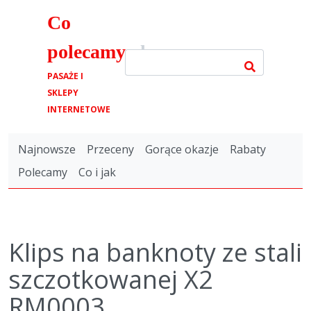
Co
polecamy
.pl
PASAŻE I
SKLEPY
INTERNETOWE
Najnowsze
Przeceny
Gorące okazje
Rabaty
Polecamy
Co i jak
Klips na banknoty ze stali
szczotkowanej X2
RM0003