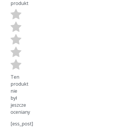
produkt
Ten
produkt
nie
był
jeszcze
oceniany
[ess_post]