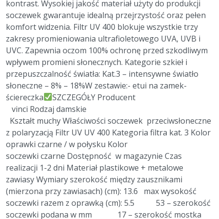
kontrast. Wysokiej jakość materiał użyty do produkcji
soczewek gwarantuje idealną przejrzystość oraz pełen
komfort widzenia. Filtr UV 400 blokuje wszystkie trzy
zakresy promieniowania ultrafioletowego UVA, UVB i
UVC. Zapewnia oczom 100% ochronę przed szkodliwym
wpływem promieni słonecznych. Kategorie szkieł i
przepuszczalność światła: Kat.3 – intensywne światło
słoneczne – 8% – 18%W zestawie:- etui na zamek-
ściereczka
SZCZEGÓŁY Producent
vinci Rodzaj damskie
Kształt muchy Właściwości soczewek przeciwsłoneczne
z polaryzacją Filtr UV UV 400 Kategoria filtra kat. 3 Kolor
oprawki czarne / w połysku Kolor
soczewki czarne Dostępność w magazynie Czas
realizacji 1-2 dni Materiał plastikowe + metalowe
zawiasy Wymiary szerokość między zausznikami
(mierzona przy zawiasach) (cm): 13.6 max wysokość
soczewki razem z oprawką (cm): 5.5 53 – szerokość
soczewki podana w mm 17 – szerokość mostka