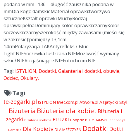
podana w mm 136 – długość zausznika podana w
mmDla kogo:damskieMateriał oprawki:tworzywo
sztuczneKształt oprawki:MuchyRodzaj
oprawki:pełnaDominujący kolor oprawki:czarnyKolor
soczewki:czarnySzerokość między zawiasami (mieści się
w zakresie):pomiędzy 13,1cm –
14cmPolaryzacja:TAKAntyrefleks / Blue
Light:NIESoczewka lustrzana:NIEMożliwość wymiany
szkieł:NIERozjaśniające:NIEFotochrom:NIE
Tagi:
!STYLION
Dodatki
Galanteria i dodatki
obuwie
Odzież
Okulary
Tagi
!e-zegarki.pl
Atwora.pl
Azjatycki Styl
!STYLION
!wec.com.pl
Biżuteria dla kobiet
Biżuteria
Biżuteria i
zegarki
BLUZKI
Bonprix
Biżuteria srebrna
BUTY DAMSKIE
coocoo.pl
Dodatki
Dla Kobiety
Dotti
DLA MĘŻCZYZN
Damskie