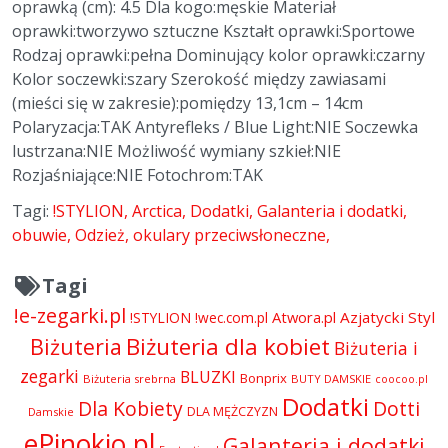
oprawką (cm): 4.5 Dla kogo:męskie Materiał
oprawki:tworzywo sztuczne Kształt oprawki:Sportowe
Rodzaj oprawki:pełna Dominujący kolor oprawki:czarny
Kolor soczewki:szary Szerokość między zawiasami
(mieści się w zakresie):pomiędzy 13,1cm – 14cm
Polaryzacja:TAK Antyrefleks / Blue Light:NIE Soczewka
lustrzana:NIE Możliwość wymiany szkieł:NIE
Rozjaśniające:NIE Fotochrom:TAK
Tagi:
!STYLION
Arctica
Dodatki
Galanteria i dodatki
obuwie
Odzież
okulary przeciwsłoneczne
Tagi
!e-zegarki.pl
Atwora.pl
Azjatycki Styl
!STYLION
!wec.com.pl
Biżuteria dla kobiet
Biżuteria
Biżuteria i
zegarki
BLUZKI
Bonprix
Biżuteria srebrna
BUTY DAMSKIE
coocoo.pl
Dodatki
Dla Kobiety
Dotti
DLA MĘŻCZYZN
Damskie
ePinokio.pl
Galanteria i dodatki