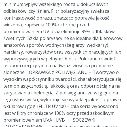
minimum wpływ wszelkiego rodzaju dokuczliwych
odblasków, czy lśnień. Filtr polaryzacyjny zwiększa
kontrastowość obrazu, znacząco poprawia jakość
widzenia, zapewnia 100% ochronę przed
promieniowaniem UV oraz eliminuje 99% odblasków
świetlnych. Szkła polaryzacyjne są idealne dla kierowców,
amatorów sportów wodnych (żeglarzy, wędkarzy),
narciarzy, rowerzystów oraz wszystkich pracujących lub
wypoczywających w pełnym słońcu. Polecane również
osobom cierpiącym na nadwrażliwość na promienie
słoneczne. OPRAWKA z POLIWĘGLANU – Tworzywo o
wysokim współczynniku twardości, charakteryzujące się
termoplastycznością, lekkością oraz odpornością na na
zarysowania i pęknięcia. Z poliwęglanu, ze względu na
jego właściwości, wykonuje się wysokiej jakości oprawki
okularów i gogli.FILTR UV400 – cała seria wyposażona
jest w filtry chroniące w 100% oczy przed szkodliwym
promieniowaniem UVA i UVB SOCZEWKI
FOTOCHROMOWE – ciemnieją przy zwiększającym się