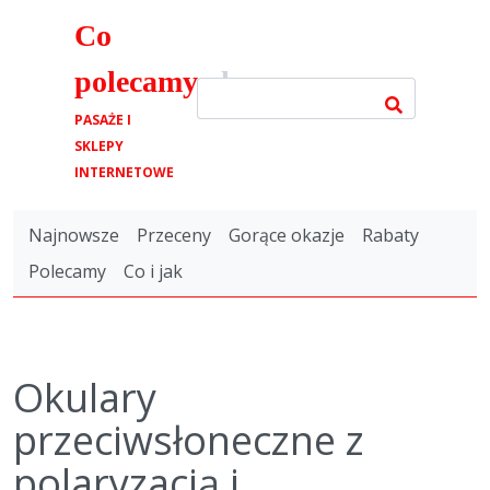
Co
polecamy
.pl
PASAŻE I
SKLEPY
INTERNETOWE
Najnowsze
Przeceny
Gorące okazje
Rabaty
Polecamy
Co i jak
Okulary
przeciwsłoneczne z
polaryzacją i