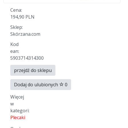
Cena:
194,90 PLN
Sklep:
Skórzana.com
Kod
ean:
5903714314300
przejdź do sklepu
Dodaj do ulubionych
0
Więcej
w
kategori:
Plecaki