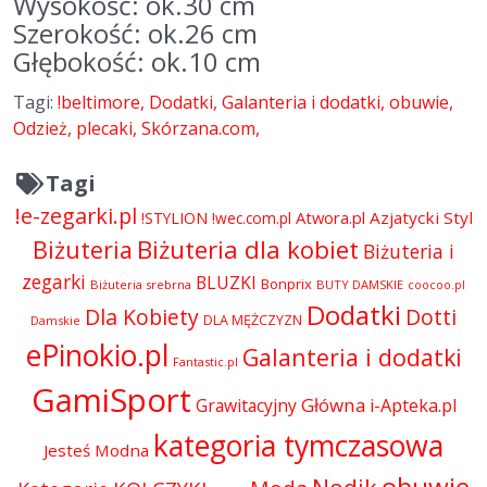
Wysokość: ok.30 cm
Szerokość: ok.26 cm
Głębokość: ok.10 cm
Tagi:
!beltimore
Dodatki
Galanteria i dodatki
obuwie
Odzież
plecaki
Skórzana.com
Tagi
!e-zegarki.pl
Atwora.pl
Azjatycki Styl
!STYLION
!wec.com.pl
Biżuteria dla kobiet
Biżuteria
Biżuteria i
zegarki
BLUZKI
Bonprix
Biżuteria srebrna
BUTY DAMSKIE
coocoo.pl
Dodatki
Dla Kobiety
Dotti
DLA MĘŻCZYZN
Damskie
ePinokio.pl
Galanteria i dodatki
Fantastic.pl
GamiSport
Główna
Grawitacyjny
i-Apteka.pl
kategoria tymczasowa
Jesteś Modna
obuwie