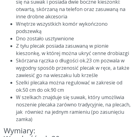
się na suwak i posiada dwie boczne kieszonki:
otwartą, skórzaną na telefon oraz zasuwaną na
inne drobne akcesoria
Wnętrze wszystkich komór wykończono
podszewką
Dno zostało usztywnione
Z tyłu plecak posiada zasuwaną w pionie
kieszonkę, w której można ukryć cenne drobiazgi
Skórzana rączka o długości ok.23 cm pozwala w
wygodny sposób przenosić plecak w ręce, a także
zawiesić go na wieszaku lub krześle
Szelki plecaka można regulować w zakresie od
ok.50 cm do ok.90 cm
W szelkach znajduje się suwak, który umożliwia
noszenie plecaka zarówno tradycyjnie, na plecach,
jak również na jednym ramieniu (po zasunięciu
zamka)
Wymiary: