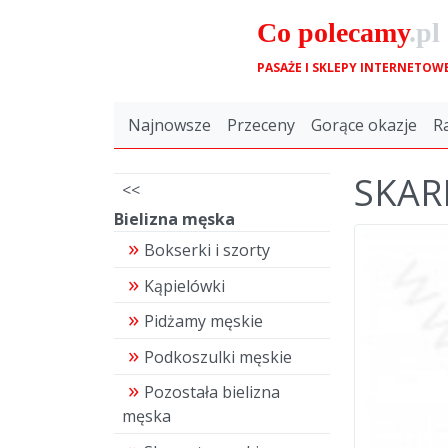
Co
polecamy
.pl
PASAŻE I SKLEPY INTERNETOW
Najnowsze
Przeceny
Gorące okazje
R
SKAR
<<
Bielizna męska
Bokserki i szorty
Kąpielówki
Pidżamy męskie
Podkoszulki męskie
Pozostała bielizna
męska