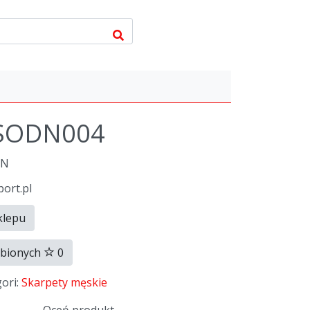
9SODN004
LN
port.pl
klepu
ubionych
0
gori:
Skarpety męskie
Oceń produkt