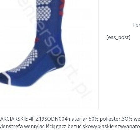
Ten
[ess_post]
RCIARSKIE 4F Z19SODN004materiał: 50% poliester,3O% weł
ylenstrefa wentylacjiściągacz bezuciskowypłaskie szwya