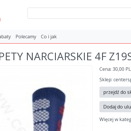
E
abaty
Polecamy
Co i jak
PETY NARCIARSKIE 4F Z1
Cena: 30,00 P
Sklep: centers
przejdź do s
Dodaj do ul
Więcej w kate