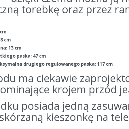
czną torebkę oraz przez ram
 cm
28 cm
na: 13 cm
tkiego paska: 47 cm
ksymalna drugiego regulowanego paska: 117 cm
odu ma ciekawie zaprojekt
ominające krojem przód j
dku posiada jedną zasuwa
skórzaną kieszonkę na tele