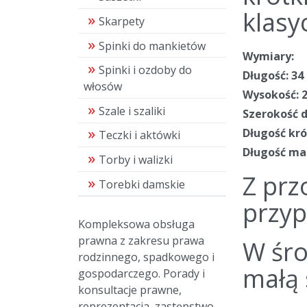
klasy
Skarpety
Spinki do mankietów
Wymiary:
Spinki i ozdoby do
Długość: 34
włosów
Wysokość: 
Szale i szaliki
Szerokość d
Długość kró
Teczki i aktówki
Długość ma
Torby i walizki
Z prz
Torebki damskie
przyp
Kompleksowa obsługa
prawna z zakresu prawa
W śro
rodzinnego, spadkowego i
małą 
gospodarczego. Porady i
konsultacje prawne,
reprezentacja, zastępstwo