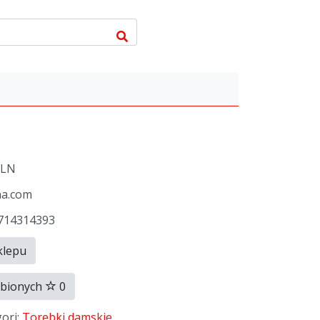
PLN
na.com
3714314393
klepu
ubionych
0
gori:
Torebki damskie