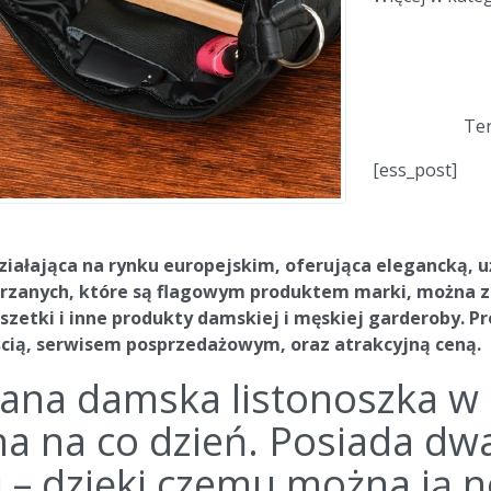
Ten
[ess_post]
®
iałająca na rynku europejskim, oferująca elegancką, u
rzanych, które są flagowym produktem marki, można zak
szetki i inne produkty damskiej i męskiej garderoby. P
ścią, serwisem posprzedażowym, oraz atrakcyjną ceną.
ana damska listonoszka w
na na co dzień. Posiada dwa 
i – dzięki czemu można ją n