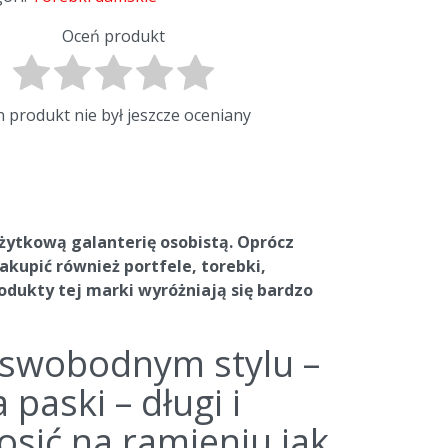
Oceń produkt
 produkt nie był jeszcze oceniany
żytkową galanterię osobistą. Oprócz
upić również portfele, torebki,
rodukty tej marki wyróżniają się bardzo
 swobodnym stylu –
paski – długi i
osić na ramieniu jak