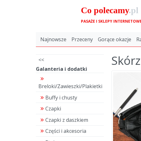
Co
polecamy
.pl
PASAŻE I SKLEPY INTERNETOW
Najnowsze
Przeceny
Gorące okazje
R
Skórz
<<
Galanteria i dodatki
Breloki/Zawieszki/Plakietki
Buffy i chusty
Czapki
Czapki z daszkiem
Części i akcesoria