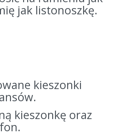
ię jak listonoszkę.
owane kieszonki
eansów.
ną kieszonkę oraz
fon.