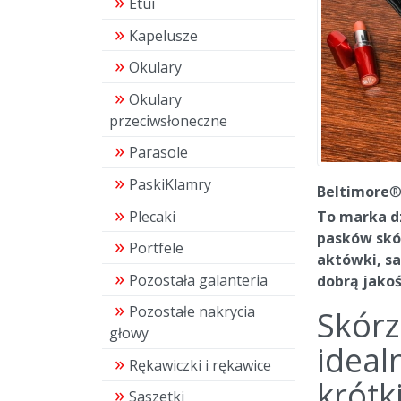
Etui
Kapelusze
Okulary
Okulary
przeciwsłoneczne
Parasole
PaskiKlamry
Beltimore
Plecaki
To marka dz
pasków skó
Portfele
aktówki, sa
Pozostała galanteria
dobrą jako
Pozostałe nakrycia
Skórz
głowy
ideal
Rękawiczki i rękawice
krótk
Saszetki