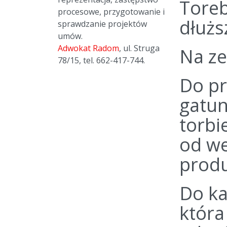
Toreb
procesowe, przygotowanie i
dłużs
sprawdzanie projektów
umów.
Adwokat Radom
, ul. Struga
Na ze
78/15, tel. 662-417-744.
Do pr
gatun
torbi
od we
produ
Do ka
która