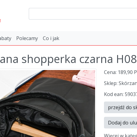
E
abaty
Polecamy
Co i jak
ana shopperka czarna H08
Cena: 189,90 
Sklep: Skórza
Kod ean: 590
przejdź do s
Dodaj do ul
Więcej w kate