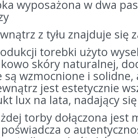
ka wyposażona w dwa paski
zy
wnątrz z tyłu znajduje się
odukcji torebki użyto wys
kowo skóry naturalnej, d
e są wzmocnione i solidne,
wnątrz jest estetycznie wsz
kt lux na lata, nadający si
żdej torby dołączona jest 
 poświadcza o autentycznoś