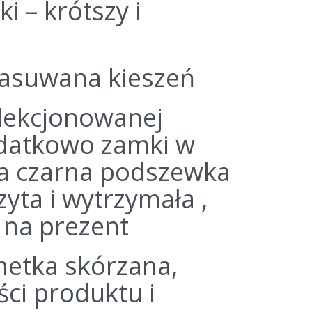
 – krótszy i
 zasuwana kieszeń
elekcjonowanej
odatkowo zamki w
 a czarna podszewka
yta i wytrzymała ,
ę na prezent
metka skórzana,
ci produktu i