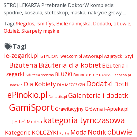
STRÓJ LEKARZA Przebranie DoktorW komplecie:
spodnie, koszula, stetoskop, maska, nakrycie głowy….
Tagi:
!Regdos
!smiffys
Bielizna męska
Dodatki
obuwie
Odzież
Skarpety męskie
Tagi
!e-zegarki.pl
Atwora.pl
Azjatycki Styl
!STYLION
!wec.com.pl
Biżuteria dla kobiet
Biżuteria
Biżuteria i
zegarki
BLUZKI
Bonprix
Biżuteria srebrna
BUTY DAMSKIE
coocoo.pl
Dodatki
Dla Kobiety
Dotti
DLA MĘŻCZYZN
Damskie
ePinokio.pl
Galanteria i dodatki
Fantastic.pl
GamiSport
Główna
Grawitacyjny
i-Apteka.pl
kategoria tymczasowa
Jesteś Modna
obuwie
Nodik
Moda
KOLCZYKI
Kategorie
Kurtki