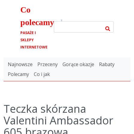
Co
polecamy
.pl
PASAŻE I
SKLEPY
INTERNETOWE
Najnowsze
Przeceny
Gorące okazje
Rabaty
Polecamy
Co i jak
Teczka skórzana
Valentini Ambassador
605 brązowa