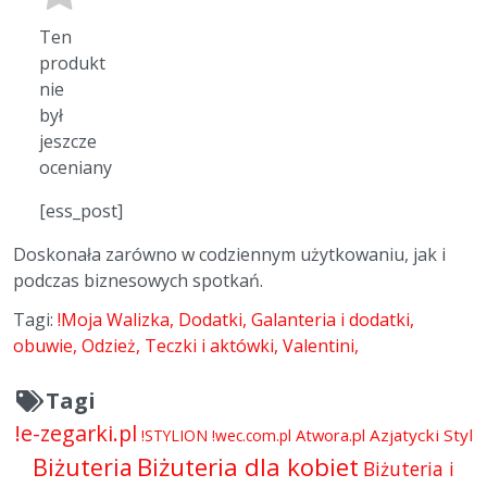
Ten
produkt
nie
był
jeszcze
oceniany
[ess_post]
Doskonała zarówno w codziennym użytkowaniu, jak i
podczas biznesowych spotkań.
Tagi:
!Moja Walizka
Dodatki
Galanteria i dodatki
obuwie
Odzież
Teczki i aktówki
Valentini
Tagi
!e-zegarki.pl
Atwora.pl
Azjatycki Styl
!STYLION
!wec.com.pl
Biżuteria dla kobiet
Biżuteria
Biżuteria i