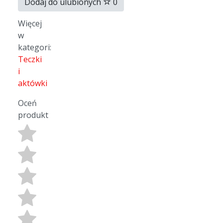
Dodaj do ulubionych
0
Więcej
w
kategori:
Teczki
i
aktówki
Oceń
produkt