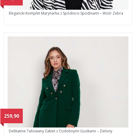
Elegancki Komplet Marynarka z Spódnico-Spodniami – Wzór Zebra
259,90
Delikatnie Taliowany Żakiet z Ozdobnymi Guzikami – Zielony