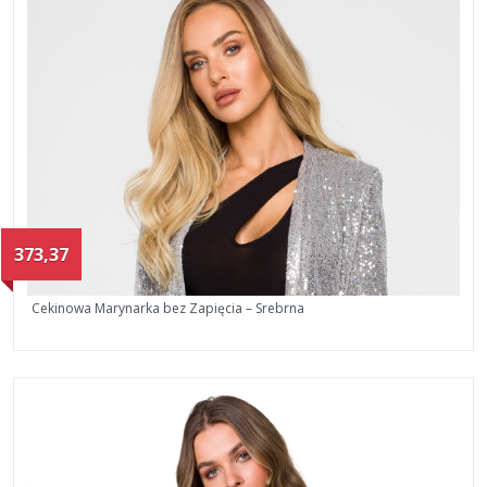
373,37
Cekinowa Marynarka bez Zapięcia – Srebrna