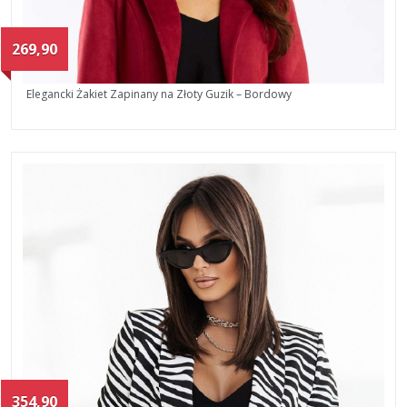
269,90
Elegancki Żakiet Zapinany na Złoty Guzik – Bordowy
354,90