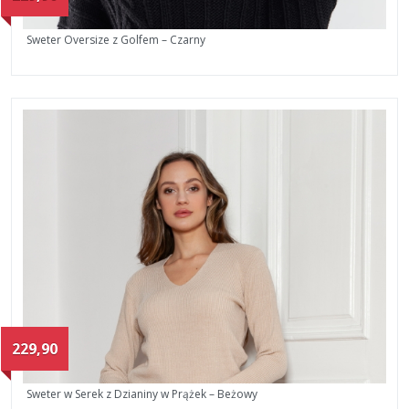
Sweter Oversize z Golfem – Czarny
229,90
Sweter w Serek z Dzianiny w Prążek – Beżowy