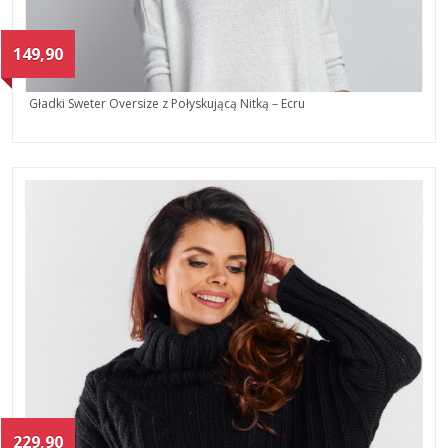
149,90
Gładki Sweter Oversize z Połyskującą Nitką – Ecru
229,90