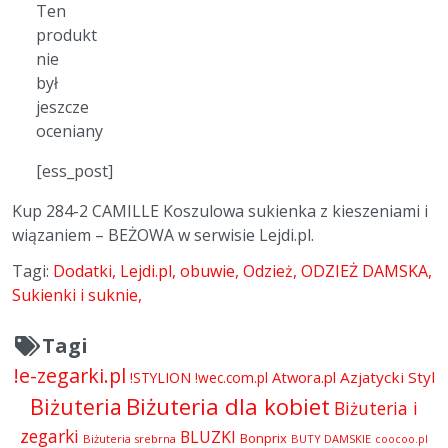
Ten
produkt
nie
był
jeszcze
oceniany
[ess_post]
Kup 284-2 CAMILLE Koszulowa sukienka z kieszeniami i
wiązaniem – BEŻOWA w serwisie Lejdi.pl.
Tagi:
Dodatki
Lejdi.pl
obuwie
Odzież
ODZIEŻ DAMSKA
Sukienki i suknie
Tagi
!e-zegarki.pl
Atwora.pl
Azjatycki Styl
!STYLION
!wec.com.pl
Biżuteria dla kobiet
Biżuteria
Biżuteria i
zegarki
BLUZKI
Bonprix
Biżuteria srebrna
BUTY DAMSKIE
coocoo.pl