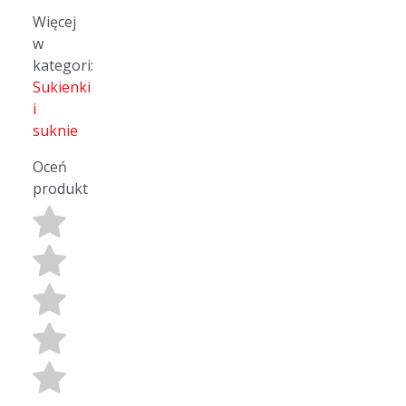
Więcej
w
kategori:
Sukienki
i
suknie
Oceń
produkt