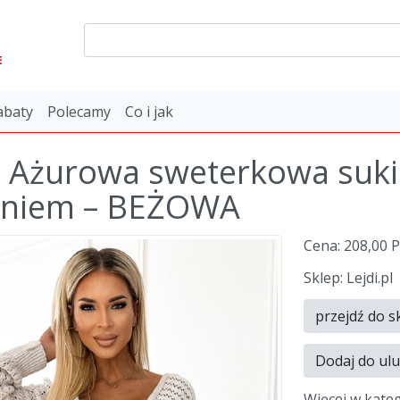
E
abaty
Polecamy
Co i jak
 Ażurowa sweterkowa suki
aniem – BEŻOWA
Cena: 208,00 
Sklep: Lejdi.pl
przejdź do s
Dodaj do ul
Więcej w kate