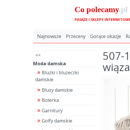
Co
polecamy
.pl
PASAŻE I SKLEPY INTERNETOW
Najnowsze
Przeceny
Gorące okazje
R
507-1
<<
wiąz
Moda damska
Bluzki i bluzeczki
damskie
Bluzy damskie
Bolerka
Garnitury
Golfy damskie