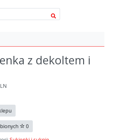
enka z dekoltem i
PLN
klepu
ubionych
0
gori:
Sukienki i suknie