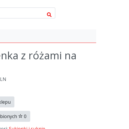
nka z różami na
PLN
klepu
ubionych
0
gori:
Sukienki i suknie