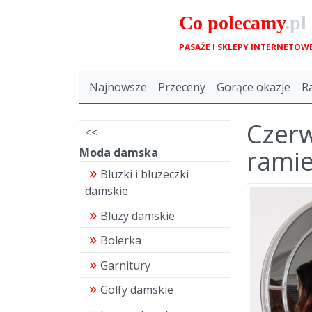
Co
polecamy
.pl
PASAŻE I SKLEPY INTERNETOW
Najnowsze
Przeceny
Gorące okazje
R
Czerw
<<
rami
Moda damska
Bluzki i bluzeczki
damskie
Bluzy damskie
Bolerka
Garnitury
Golfy damskie