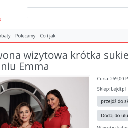
E
abaty
Polecamy
Co i jak
ona wizytowa krótka sukie
eniu Emma
Cena: 269,00 
Sklep: Lejdi.pl
przejdź do s
Dodaj do ul
Więcej w kate