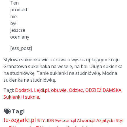
Ten
produkt
nie
był
jeszcze
oceniany
[ess_post]
Stylowa sukienka wieczorowa o wyszczuplającym kroju.
Granatowa sukeinaka na wesele, na bal. Długa sukienka
na studniówkę. Tanie sukienki na studniówkę. Modna
sukienka na studniówkę.
Tagi:
Dodatki
Lejdi.pl
obuwie
Odzież
ODZIEŻ DAMSKA
Sukienki i suknie
Tagi
!e-zegarki.pl
Atwora.pl
Azjatycki Styl
!STYLION
!wec.com.pl