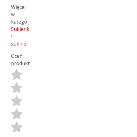
Więcej
w
kategori:
Sukienki
i
suknie
Oceń
produkt