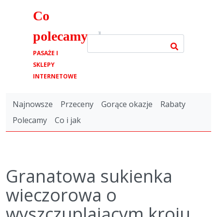
Co
polecamy
.pl
PASAŻE I
SKLEPY
INTERNETOWE
Najnowsze
Przeceny
Gorące okazje
Rabaty
Polecamy
Co i jak
Granatowa sukienka
wieczorowa o
wyszczuplającym kroju,