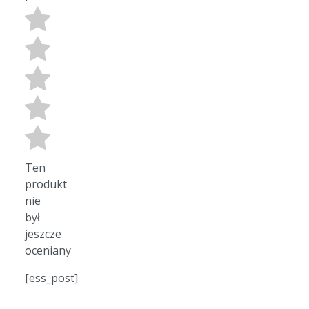
Ten
produkt
nie
był
jeszcze
oceniany
[ess_post]
VisciolaFashion