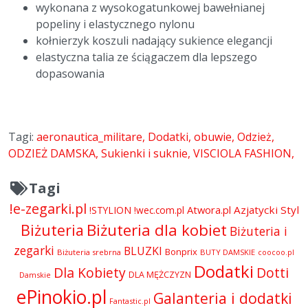
wykonana z wysokogatunkowej bawełnianej
popeliny i elastycznego nylonu
kołnierzyk koszuli nadający sukience elegancji
elastyczna talia ze ściągaczem dla lepszego
dopasowania
Tagi:
aeronautica_militare
Dodatki
obuwie
Odzież
ODZIEŻ DAMSKA
Sukienki i suknie
VISCIOLA FASHION
Tagi
!e-zegarki.pl
Atwora.pl
Azjatycki Styl
!STYLION
!wec.com.pl
Biżuteria dla kobiet
Biżuteria
Biżuteria i
zegarki
BLUZKI
Bonprix
Biżuteria srebrna
BUTY DAMSKIE
coocoo.pl
Dodatki
Dla Kobiety
Dotti
DLA MĘŻCZYZN
Damskie
ePinokio.pl
Galanteria i dodatki
Fantastic.pl