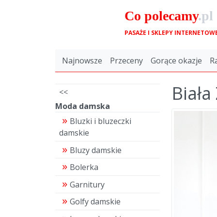
Co
polecamy
.pl
PASAŻE I SKLEPY INTERNETOW
Najnowsze
Przeceny
Gorące okazje
R
Biała
<<
Moda damska
Bluzki i bluzeczki
damskie
Bluzy damskie
Bolerka
Garnitury
Golfy damskie