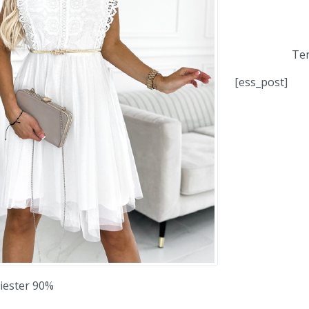
Ten
[ess_post]
liester 90%