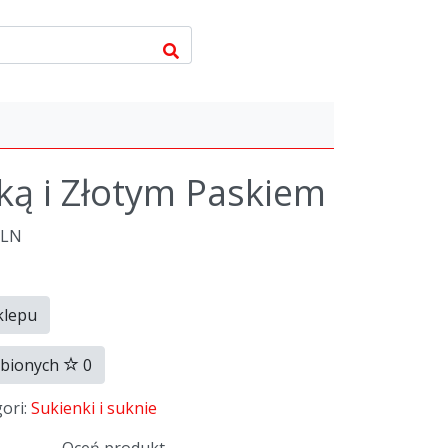
ką i Złotym Paskiem
PLN
klepu
ubionych
0
gori:
Sukienki i suknie
Oceń produkt